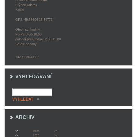
Zámecké náměstí 44
Frýdek-Místek
73801
GPS: 49.68604 18.347734
Otevírací hodiny
Po-Pá-8:00-18:00
polední přestávka-12:00-13:00
So-dle dohody
+420558630692
VYHLEDÁVÁNÍ
ARCHIV
<<
leden
>>
<<
2026
>>