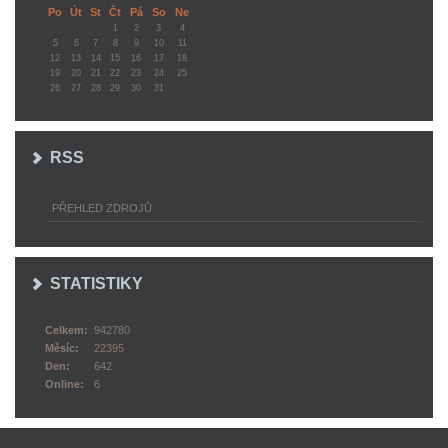
Po
Út
St
Čt
Pá
So
Ne
1
2
3
4
5
6
7
8
9
10
11
12
13
14
15
16
17
18
19
20
21
22
23
24
25
26
27
28
29
30
31
RSS
PŘEHLED ZDROJŮ
STATISTIKY
Celkem:
942780
Měsíc:
22395
Den:
642
Online:
6