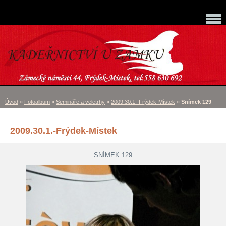
Úvod
»
Fotoalbum
»
Semináře a veletrhy
»
2009.30.1.-Frýdek-Místek
»
Snímek 129
2009.30.1.-Frýdek-Místek
SNÍMEK 129