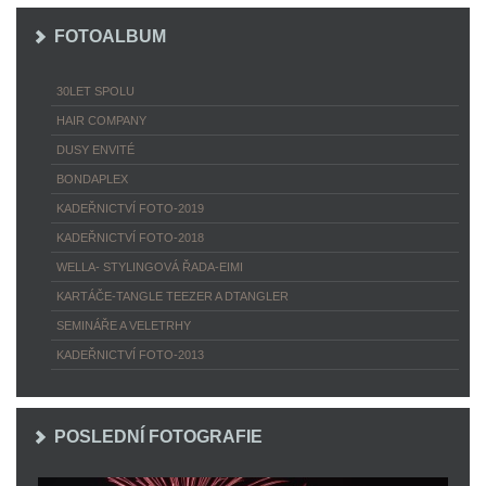
FOTOALBUM
30LET SPOLU
HAIR COMPANY
DUSY ENVITÉ
BONDAPLEX
KADEŘNICTVÍ FOTO-2019
KADEŘNICTVÍ FOTO-2018
WELLA- STYLINGOVÁ ŘADA-EIMI
KARTÁČE-TANGLE TEEZER A DTANGLER
SEMINÁŘE A VELETRHY
KADEŘNICTVÍ FOTO-2013
POSLEDNÍ FOTOGRAFIE