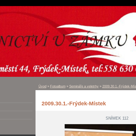
Úvod
»
Fotoalbum
»
Semináře a veletrhy
»
2009.30.1.-Frýdek-Mís
2009.30.1.-Frýdek-Místek
SNÍMEK 112