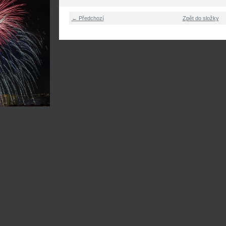
← Předchozí
Zpět do složky