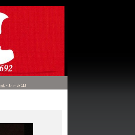
tek
»
Snímek 112