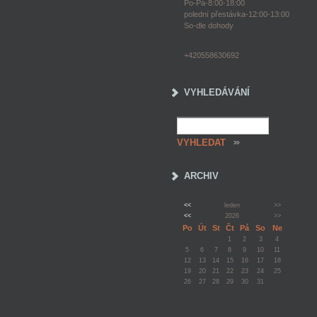
Po-Pá-8:00-18:00
polední přestávka-12:00-13:00
So-dle dohody
+420558630692
VYHLEDÁVÁNÍ
ARCHIV
<<
leden
>>
<<
2026
>>
Po
Út
St
Čt
Pá
So
Ne
1
2
3
4
5
6
7
8
9
10
11
12
13
14
15
16
17
18
19
20
21
22
23
24
25
26
27
28
29
30
31