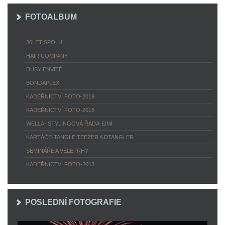
FOTOALBUM
30LET SPOLU
HAIR COMPANY
DUSY ENVITÉ
BONDAPLEX
KADEŘNICTVÍ FOTO-2019
KADEŘNICTVÍ FOTO-2018
WELLA- STYLINGOVÁ ŘADA-EIMI
KARTÁČE-TANGLE TEEZER A DTANGLER
SEMINÁŘE A VELETRHY
KADEŘNICTVÍ FOTO-2013
POSLEDNÍ FOTOGRAFIE