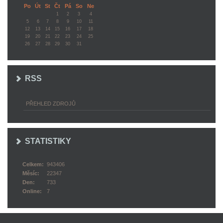
Po
Út
St
Čt
Pá
So
Ne
1
2
3
4
5
6
7
8
9
10
11
12
13
14
15
16
17
18
19
20
21
22
23
24
25
26
27
28
29
30
31
RSS
PŘEHLED ZDROJŮ
STATISTIKY
Celkem:
943406
Měsíc:
22347
Den:
733
Online:
7