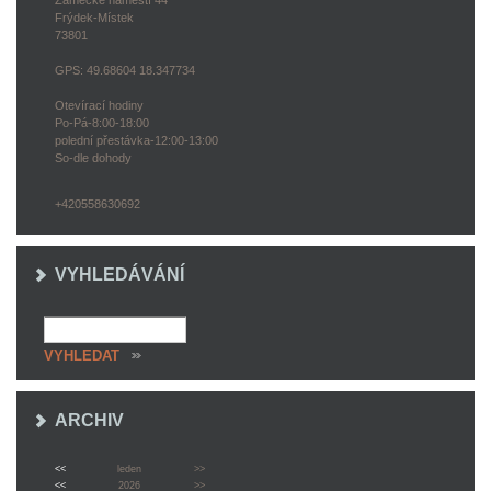
Zámecké náměstí 44
Frýdek-Místek
73801
GPS: 49.68604 18.347734
Otevírací hodiny
Po-Pá-8:00-18:00
polední přestávka-12:00-13:00
So-dle dohody
+420558630692
VYHLEDÁVÁNÍ
ARCHIV
<<
leden
>>
<<
2026
>>