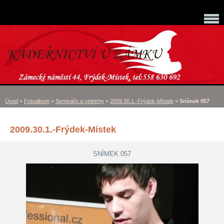
Úvod
»
Fotoalbum
»
Semináře a veletrhy
»
2009.30.1.-Frýdek-Místek
»
Snímek 057
2009.30.1.-Frýdek-Místek
SNÍMEK 057