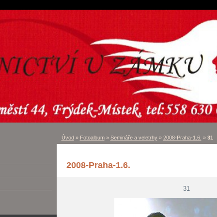
Úvod
»
Fotoalbum
»
Semináře a veletrhy
»
2008-Praha-1.6.
»
31
2008-Praha-1.6.
31