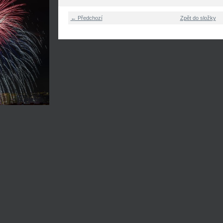
← Předchozí
Zpět do složky