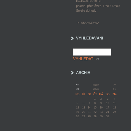
Po-Pá-8:00-18:00
polední přestávka-12:00-13:00
So-dle dohody
+420558630692
VYHLEDÁVÁNÍ
ARCHIV
<<
leden
>>
<<
2026
>>
Po
Út
St
Čt
Pá
So
Ne
1
2
3
4
5
6
7
8
9
10
11
12
13
14
15
16
17
18
19
20
21
22
23
24
25
26
27
28
29
30
31