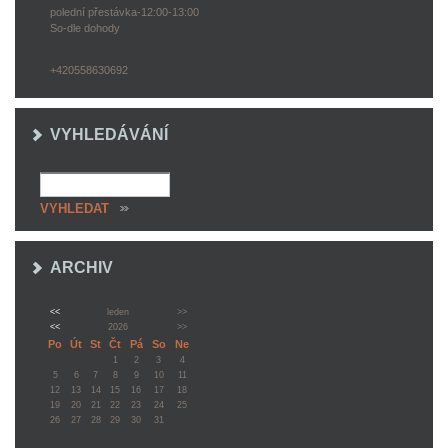
polední přestávka-12:00-13:00
So-dle dohody
+420558630692
VYHLEDÁVÁNÍ
ARCHIV
<<
leden
>>
<<
2026
>>
Po
Út
St
Čt
Pá
So
Ne
1
2
3
4
5
6
7
8
9
10
11
12
13
14
15
16
17
18
19
20
21
22
23
24
25
26
27
28
29
30
31