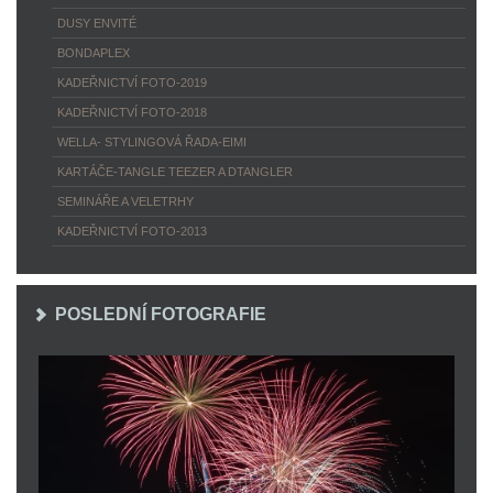
DUSY ENVITÉ
BONDAPLEX
KADEŘNICTVÍ FOTO-2019
KADEŘNICTVÍ FOTO-2018
WELLA- STYLINGOVÁ ŘADA-EIMI
KARTÁČE-TANGLE TEEZER A DTANGLER
SEMINÁŘE A VELETRHY
KADEŘNICTVÍ FOTO-2013
POSLEDNÍ FOTOGRAFIE