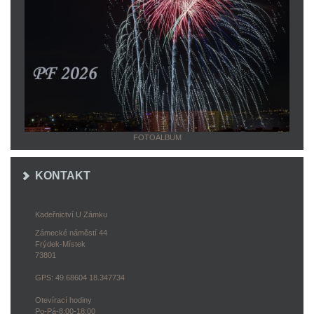
FOTOALBUM
KONTAKT
Kadeřnictví U Zámku
Zámecké náměstí 44
Frýdek-Místek
73801
GPS: 49.68604 18.347734
Otevírací hodiny
Po-Pá-8:00-18:00