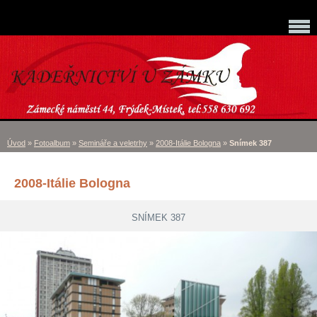
Úvod
»
Fotoalbum
»
Semináře a veletrhy
»
2008-Itálie Bologna
»
Snímek 387
2008-Itálie Bologna
SNÍMEK 387