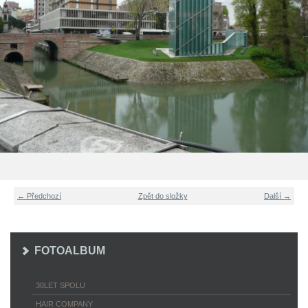
← Předchozí
Zpět do složky
Další →
FOTOALBUM
30LET SPOLU
HAIR COMPANY