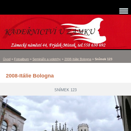
Úvod
»
Fotoalbum
»
Semináře a veletrhy
»
2008-Itálie Bologna
»
Snímek 123
2008-Itálie Bologna
SNÍMEK 123