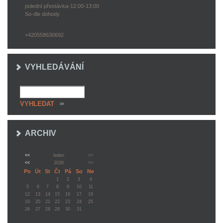
polední přestávka-12:00-13:00
So-dle dohody
+420558630692
VYHLEDÁVÁNÍ
ARCHIV
<<
leden
>>
<<
2026
>>
Po
Út
St
Čt
Pá
So
Ne
1
2
3
4
5
6
7
8
9
10
11
12
13
14
15
16
17
18
19
20
21
22
23
24
25
26
27
28
29
30
31