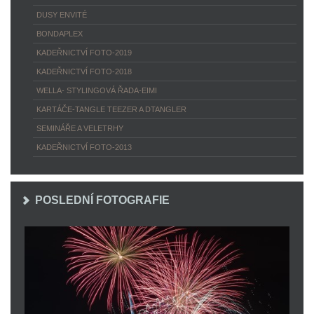
DUSY ENVITÉ
BONDAPLEX
KADEŘNICTVÍ FOTO-2019
KADEŘNICTVÍ FOTO-2018
WELLA- STYLINGOVÁ ŘADA-EIMI
KARTÁČE-TANGLE TEEZER A DTANGLER
SEMINÁŘE A VELETRHY
KADEŘNICTVÍ FOTO-2013
POSLEDNÍ FOTOGRAFIE