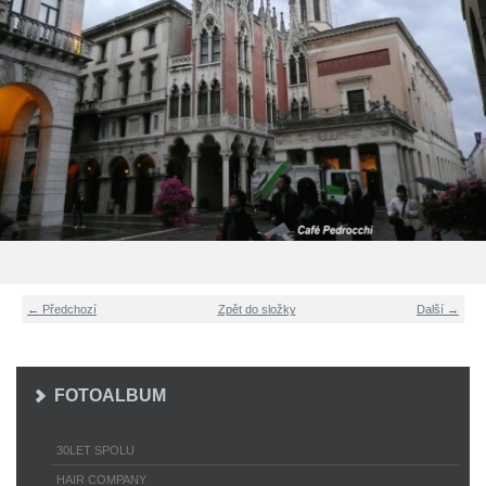
← Předchozí
Zpět do složky
Další →
FOTOALBUM
30LET SPOLU
HAIR COMPANY