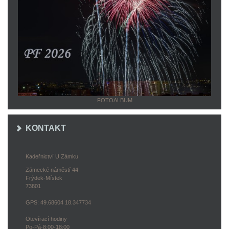
FOTOALBUM
KONTAKT
Kadeřnictví U Zámku
Zámecké náměstí 44
Frýdek-Místek
73801
GPS: 49.68604 18.347734
Otevírací hodiny
Po-Pá-8:00-18:00