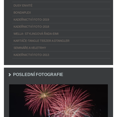
DUSY ENVITÉ
BONDAPLEX
KADEŘNICTVÍ FOTO-2019
KADEŘNICTVÍ FOTO-2018
WELLA- STYLINGOVÁ ŘADA-EIMI
KARTÁČE-TANGLE TEEZER A DTANGLER
SEMINÁŘE A VELETRHY
KADEŘNICTVÍ FOTO-2013
POSLEDNÍ FOTOGRAFIE