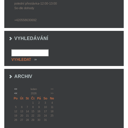
polední přestávka-12:00-13:00
So-dle dohody
+420558630692
VYHLEDÁVÁNÍ
ARCHIV
<<
leden
>>
<<
2026
>>
Po
Út
St
Čt
Pá
So
Ne
1
2
3
4
5
6
7
8
9
10
11
12
13
14
15
16
17
18
19
20
21
22
23
24
25
26
27
28
29
30
31