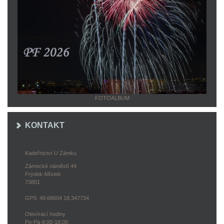
FOTOALBUM
KONTAKT
Kadeřnictví U Zámku
Zámecké náměstí 44
Frýdek-Místek
73801
GPS: 49.68604 18.347734
Otevírací hodiny
Po-Pá-8:00-18:00