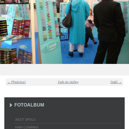
← Předchozí
Zpět do složky
Další →
FOTOALBUM
30LET SPOLU
HAIR COMPANY