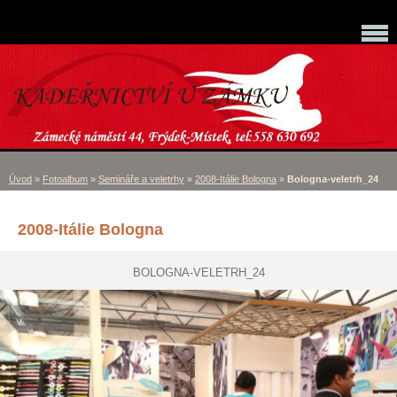
Úvod
»
Fotoalbum
»
Semináře a veletrhy
»
2008-Itálie Bologna
»
Bologna-veletrh_24
2008-Itálie Bologna
BOLOGNA-VELETRH_24