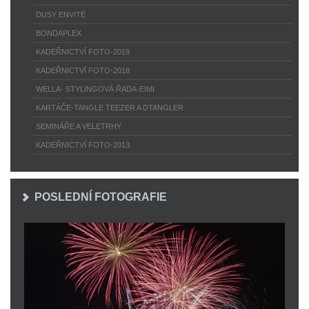
DUSY ENVITÉ
BONDAPLEX
KADEŘNICTVÍ FOTO-2019
KADEŘNICTVÍ FOTO-2018
WELLA- STYLINGOVÁ ŘADA-EIMI
KARTÁČE-TANGLE TEEZER A DTANGLER
SEMINÁŘE A VELETRHY
KADEŘNICTVÍ FOTO-2013
POSLEDNÍ FOTOGRAFIE