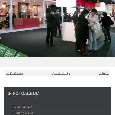
← Předchozí
Zpět do složky
Další →
FOTOALBUM
30LET SPOLU
HAIR COMPANY