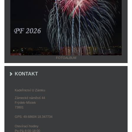
FOTOALBUM
KONTAKT
Kadeřnictví U Zámku
Zámecké náměstí 44
Frýdek-Místek
73801
GPS: 49.68604 18.347734
Otevírací hodiny
Po-Pá-8:00-18:00