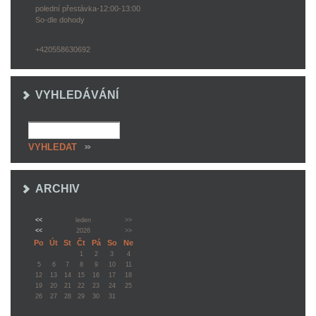
polední přestávka-12:00-13:00
So-dle dohody
+420558630692
VYHLEDÁVÁNÍ
ARCHIV
<<
leden
>>
<<
2026
>>
Po
Út
St
Čt
Pá
So
Ne
1
2
3
4
5
6
7
8
9
10
11
12
13
14
15
16
17
18
19
20
21
22
23
24
25
26
27
28
29
30
31