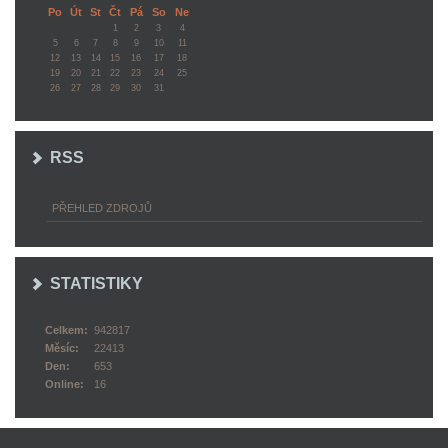
Po
Út
St
Čt
Pá
So
Ne
1
2
3
4
5
6
7
8
9
10
11
12
13
14
15
16
17
18
19
20
21
22
23
24
25
26
27
28
29
30
31
RSS
PŘEHLED ZDROJŮ
STATISTIKY
Celkem:
942817
Měsíc:
22413
Den:
653
Online:
16