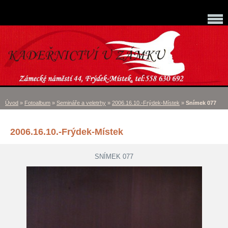
Úvod
»
Fotoalbum
»
Semináře a veletrhy
»
2006.16.10.-Frýdek-Místek
»
Snímek 077
2006.16.10.-Frýdek-Místek
SNÍMEK 077