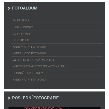
FOTOALBUM
30LET SPOLU
HAIR COMPANY
DUSY ENVITÉ
BONDAPLEX
KADEŘNICTVÍ FOTO-2019
KADEŘNICTVÍ FOTO-2018
WELLA- STYLINGOVÁ ŘADA-EIMI
KARTÁČE-TANGLE TEEZER A DTANGLER
SEMINÁŘE A VELETRHY
KADEŘNICTVÍ FOTO-2013
POSLEDNÍ FOTOGRAFIE