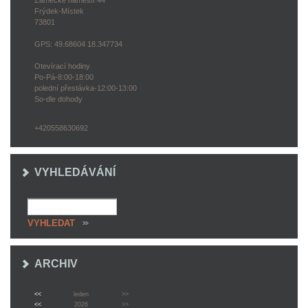
Zámecké náměstí 44
Frýdek-Místek
73801
GPS: 49.68604 18.347734
Otevírací hodiny
Po-Pá-8:00-18:00
polední přestávka-12:00-13:00
So-dle dohody
+420558630692
VYHLEDÁVÁNÍ
ARCHIV
<<
leden
>>
<<
2026
>>