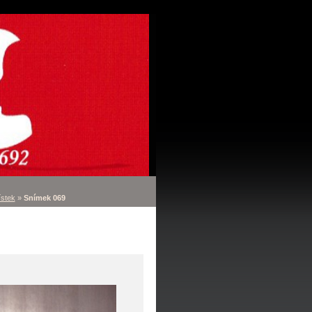
ístek
»
Snímek 069