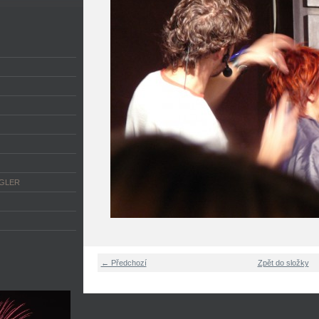
NGLER
← Předchozí
Zpět do složky