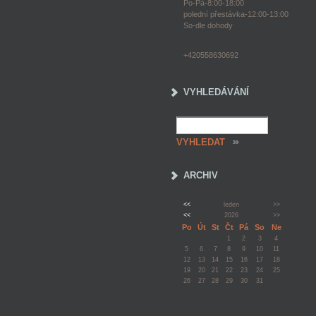
Po-Pá-8:00-18:00
polední přestávka-12:00-13:00
So-dle dohody
+420558630692
VYHLEDÁVÁNÍ
ARCHIV
<<
leden
>>
<<
2026
>>
Po
Út
St
Čt
Pá
So
Ne
1
2
3
4
5
6
7
8
9
10
11
12
13
14
15
16
17
18
19
20
21
22
23
24
25
26
27
28
29
30
31