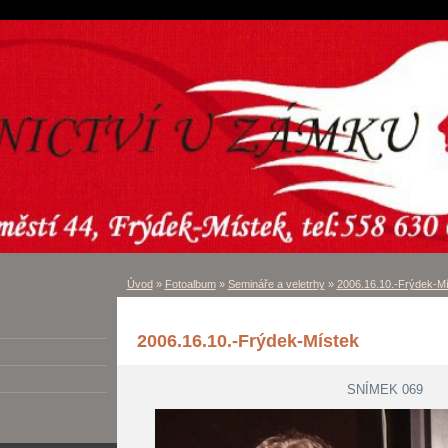
Úvod
»
Fotoalbum
»
Semináře a veletrhy
»
2006.16.10.-Frýdek-M
2006.16.10.-Frýdek-Místek
SNÍMEK 069