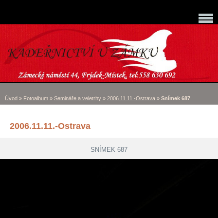
Úvod
»
Fotoalbum
»
Semináře a veletrhy
»
2006.11.11.-Ostrava
»
Snímek 687
2006.11.11.-Ostrava
SNÍMEK 687