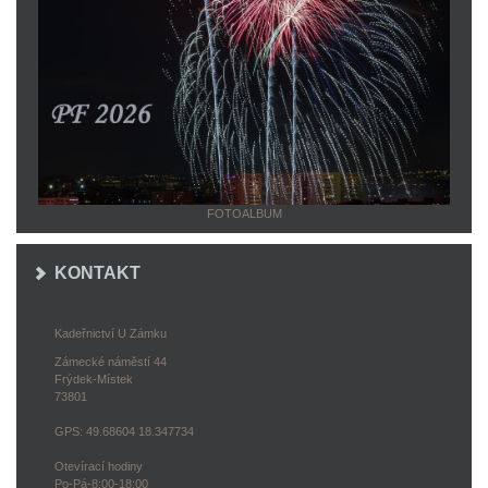
FOTOALBUM
KONTAKT
Kadeřnictví U Zámku
Zámecké náměstí 44
Frýdek-Místek
73801
GPS: 49.68604 18.347734
Otevírací hodiny
Po-Pá-8:00-18:00