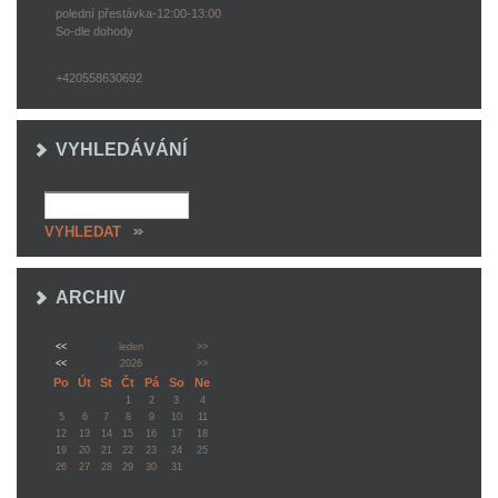
polední přestávka-12:00-13:00
So-dle dohody
+420558630692
VYHLEDÁVÁNÍ
ARCHIV
<<
leden
>>
<<
2026
>>
Po
Út
St
Čt
Pá
So
Ne
1
2
3
4
5
6
7
8
9
10
11
12
13
14
15
16
17
18
19
20
21
22
23
24
25
26
27
28
29
30
31