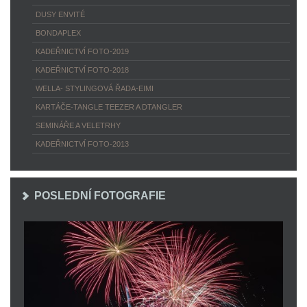
DUSY ENVITÉ
BONDAPLEX
KADEŘNICTVÍ FOTO-2019
KADEŘNICTVÍ FOTO-2018
WELLA- STYLINGOVÁ ŘADA-EIMI
KARTÁČE-TANGLE TEEZER A DTANGLER
SEMINÁŘE A VELETRHY
KADEŘNICTVÍ FOTO-2013
POSLEDNÍ FOTOGRAFIE