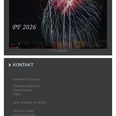
FOTOALBUM
KONTAKT
Kadeřnictví U Zámku
Zámecké náměstí 44
Frýdek-Místek
73801
GPS: 49.68604 18.347734
Otevírací hodiny
Po-Pá-8:00-18:00