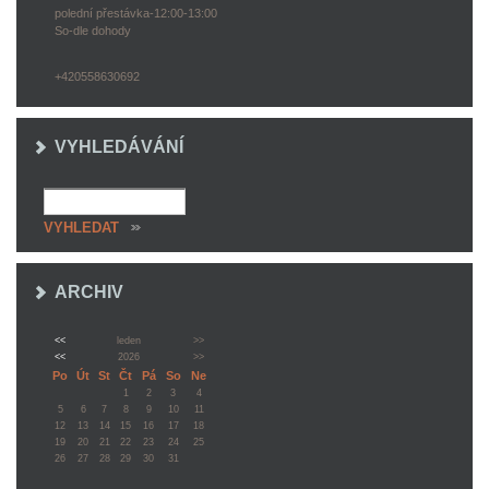
polední přestávka-12:00-13:00
So-dle dohody
+420558630692
VYHLEDÁVÁNÍ
ARCHIV
<<
leden
>>
<<
2026
>>
Po
Út
St
Čt
Pá
So
Ne
1
2
3
4
5
6
7
8
9
10
11
12
13
14
15
16
17
18
19
20
21
22
23
24
25
26
27
28
29
30
31