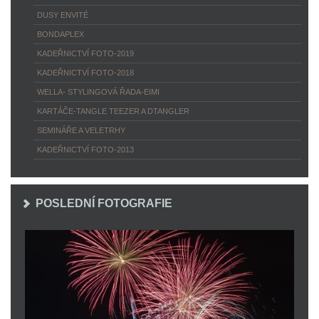
DUSY ENVITÉ
BONDAPLEX
KADEŘNICTVÍ FOTO-2019
KADEŘNICTVÍ FOTO-2018
WELLA- STYLINGOVÁ ŘADA-EIMI
KARTÁČE-TANGLE TEEZER A DTANGLER
SEMINÁŘE A VELETRHY
KADEŘNICTVÍ FOTO-2013
POSLEDNÍ FOTOGRAFIE