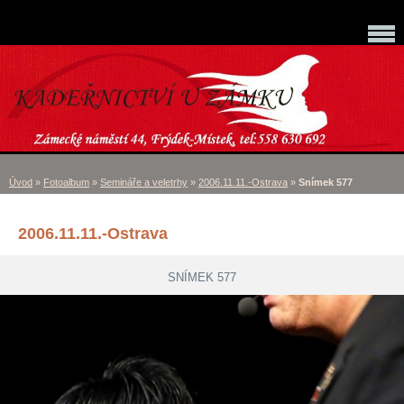
Úvod
»
Fotoalbum
»
Semináře a veletrhy
»
2006.11.11.-Ostrava
»
Snímek 577
2006.11.11.-Ostrava
SNÍMEK 577