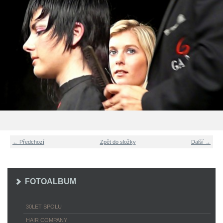
← Předchozí
Zpět do složky
Další →
FOTOALBUM
30LET SPOLU
HAIR COMPANY