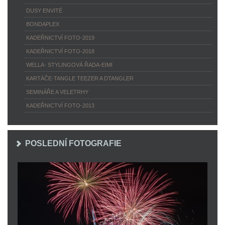
DUSY ENVITÉ
BONDAPLEX
KADEŘNICTVÍ FOTO-2019
KADEŘNICTVÍ FOTO-2018
WELLA- STYLINGOVÁ ŘADA-EIMI
KARTÁČE-TANGLE TEEZER A DTANGLER
SEMINÁŘE A VELETRHY
KADEŘNICTVÍ FOTO-2013
POSLEDNÍ FOTOGRAFIE