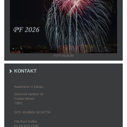
FOTOALBUM
KONTAKT
Kadeřnictví U Zámku
Zámecké náměstí 44
Frýdek-Místek
73801
GPS: 49.68604 18.347734
Otevírací hodiny
Po-Pá-8:00-18:00