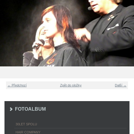
← Předchozí
Zpět do složky
Další →
FOTOALBUM
30LET SPOLU
HAIR COMPANY