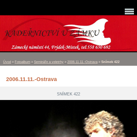
Úvod
»
Fotoalbum
»
Semináře a veletrhy
»
2006.11.11.-Ostrava
»
Snímek 422
2006.11.11.-Ostrava
SNÍMEK 422