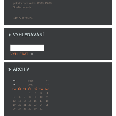
polední přestávka-12:00-13:00
So-dle dohody
+420558630692
VYHLEDÁVÁNÍ
ARCHIV
<<
leden
>>
<<
2026
>>
Po
Út
St
Čt
Pá
So
Ne
1
2
3
4
5
6
7
8
9
10
11
12
13
14
15
16
17
18
19
20
21
22
23
24
25
26
27
28
29
30
31