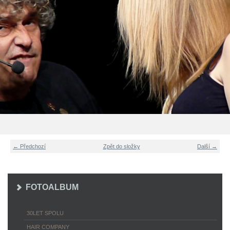
← Předchozí
Zpět do složky
Další →
FOTOALBUM
30LET SPOLU
HAIR COMPANY