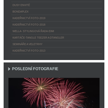
DUSY ENVITÉ
BONDAPLEX
KADEŘNICTVÍ FOTO-2019
KADEŘNICTVÍ FOTO-2018
WELLA- STYLINGOVÁ ŘADA-EIMI
KARTÁČE-TANGLE TEEZER A DTANGLER
SEMINÁŘE A VELETRHY
KADEŘNICTVÍ FOTO-2013
POSLEDNÍ FOTOGRAFIE