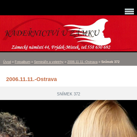
Úvod
»
Fotoalbum
»
Semináře a veletrhy
»
2006.11.11.-Ostrava
»
Snímek 372
2006.11.11.-Ostrava
SNÍMEK 372