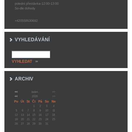
polední přestávka-12:00-13:00
So-dle dohody
+420558630692
VYHLEDÁVÁNÍ
ARCHIV
<<
leden
>>
<<
2026
>>
Po
Út
St
Čt
Pá
So
Ne
1
2
3
4
5
6
7
8
9
10
11
12
13
14
15
16
17
18
19
20
21
22
23
24
25
26
27
28
29
30
31