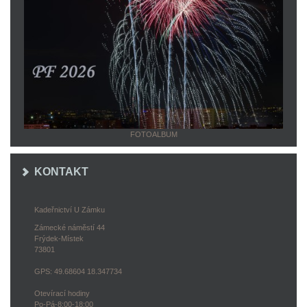
FOTOALBUM
KONTAKT
Kadeřnictví U Zámku
Zámecké náměstí 44
Frýdek-Místek
73801
GPS: 49.68604 18.347734
Otevírací hodiny
Po-Pá-8:00-18:00