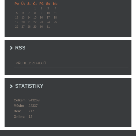
Po
Út
St
Čt
Pá
So
Ne
1
2
3
4
5
6
7
8
9
10
11
12
13
14
15
16
17
18
19
20
21
22
23
24
25
26
27
28
29
30
31
RSS
PŘEHLED ZDROJŮ
STATISTIKY
Celkem:
943269
Měsíc:
22337
Den:
717
Online:
12