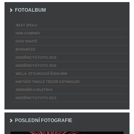
FOTOALBUM
30LET SPOLU
HAIR COMPANY
DUSY ENVITÉ
BONDAPLEX
KADEŘNICTVÍ FOTO-2019
KADEŘNICTVÍ FOTO-2018
WELLA- STYLINGOVÁ ŘADA-EIMI
KARTÁČE-TANGLE TEEZER A DTANGLER
SEMINÁŘE A VELETRHY
KADEŘNICTVÍ FOTO-2013
POSLEDNÍ FOTOGRAFIE