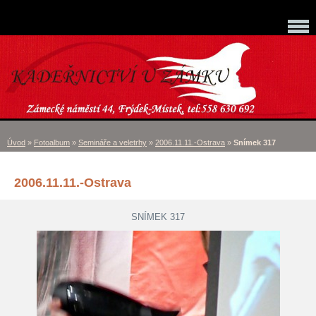
Úvod
»
Fotoalbum
»
Semináře a veletrhy
»
2006.11.11.-Ostrava
»
Snímek 317
2006.11.11.-Ostrava
SNÍMEK 317