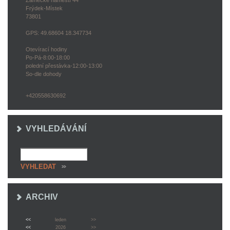
Zámecké náměstí 44
Frýdek-Místek
73801
GPS: 49.68604 18.347734
Otevírací hodiny
Po-Pá-8:00-18:00
polední přestávka-12:00-13:00
So-dle dohody
+420558630692
VYHLEDÁVÁNÍ
ARCHIV
<<
leden
>>
<<
2026
>>