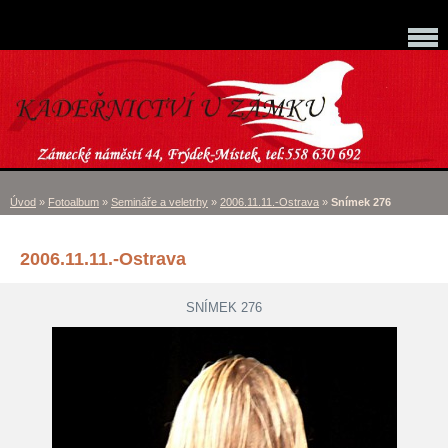
Úvod
»
Fotoalbum
»
Semináře a veletrhy
»
2006.11.11.-Ostrava
»
Snímek 276
2006.11.11.-Ostrava
SNÍMEK 276