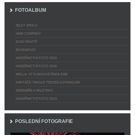
FOTOALBUM
30LET SPOLU
HAIR COMPANY
DUSY ENVITÉ
BONDAPLEX
KADEŘNICTVÍ FOTO-2019
KADEŘNICTVÍ FOTO-2018
WELLA- STYLINGOVÁ ŘADA-EIMI
KARTÁČE-TANGLE TEEZER A DTANGLER
SEMINÁŘE A VELETRHY
KADEŘNICTVÍ FOTO-2013
POSLEDNÍ FOTOGRAFIE