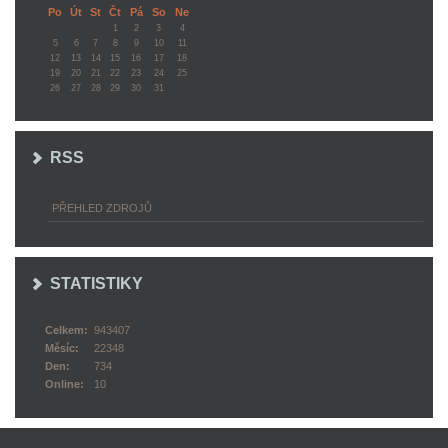
Po
Út
St
Čt
Pá
So
Ne
1
2
3
4
5
6
7
8
9
10
11
12
13
14
15
16
17
18
19
20
21
22
23
24
25
26
27
28
29
30
31
RSS
PŘEHLED ZDROJŮ
STATISTIKY
Celkem:
943407
Měsíc:
22348
Den:
734
Online:
10