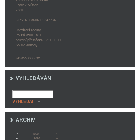
Zámecké náměstí 44
Frýdek-Místek
73801
GPS: 49.68604 18.347734
Otevírací hodiny
Po-Pá-8:00-18:00
polední přestávka-12:00-13:00
So-dle dohody
+420558630692
VYHLEDÁVÁNÍ
ARCHIV
<<
leden
>>
<<
2026
>>