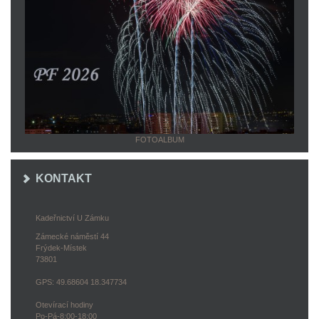
FOTOALBUM
KONTAKT
Kadeřnictví U Zámku
Zámecké náměstí 44
Frýdek-Místek
73801
GPS: 49.68604 18.347734
Otevírací hodiny
Po-Pá-8:00-18:00