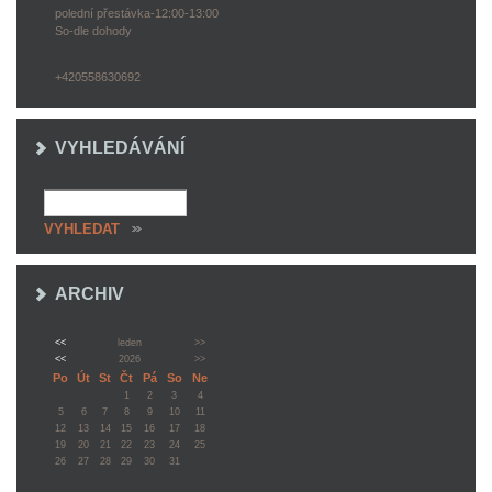
polední přestávka-12:00-13:00
So-dle dohody
+420558630692
VYHLEDÁVÁNÍ
ARCHIV
<<
leden
>>
<<
2026
>>
Po
Út
St
Čt
Pá
So
Ne
1
2
3
4
5
6
7
8
9
10
11
12
13
14
15
16
17
18
19
20
21
22
23
24
25
26
27
28
29
30
31