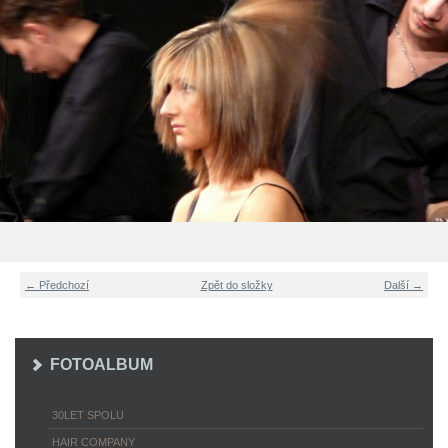
← Předchozí
Zpět do složky
Další →
FOTOALBUM
30LET SPOLU
HAIR COMPANY