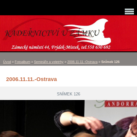
Úvod
»
Fotoalbum
»
Semináře a veletrhy
»
2006.11.11.-Ostrava
»
Snímek 126
2006.11.11.-Ostrava
SNÍMEK 126