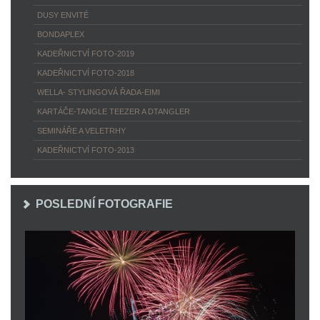
DUSY ENVITÉ
BONDAPLEX
KADEŘNICTVÍ FOTO-2019
KADEŘNICTVÍ FOTO-2018
WELLA- STYLINGOVÁ ŘADA-EIMI
KARTÁČE-TANGLE TEEZER A DTANGLER
SEMINÁŘE A VELETRHY
KADEŘNICTVÍ FOTO-2013
POSLEDNÍ FOTOGRAFIE