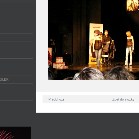
NGLER
← Předchozí
Zpět do složky