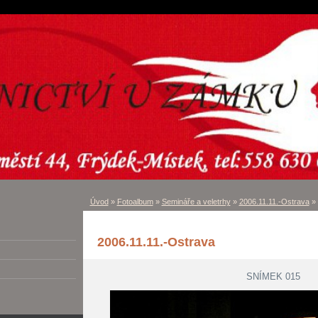
Úvod
»
Fotoalbum
»
Semináře a veletrhy
»
2006.11.11.-Ostrava
»
2006.11.11.-Ostrava
SNÍMEK 015