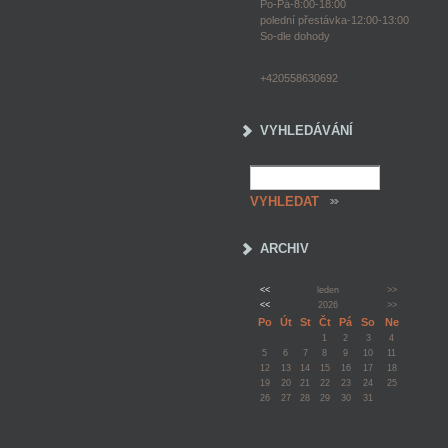
Po-Pá-8:00-18:00
polední přestávka-12:00-13:00
So-dle dohody
+420558630692
VYHLEDÁVÁNÍ
ARCHIV
<<
leden
>>
<<
2026
>>
Po
Út
St
Čt
Pá
So
Ne
1
2
3
4
5
6
7
8
9
10
11
12
13
14
15
16
17
18
19
20
21
22
23
24
25
26
27
28
29
30
31