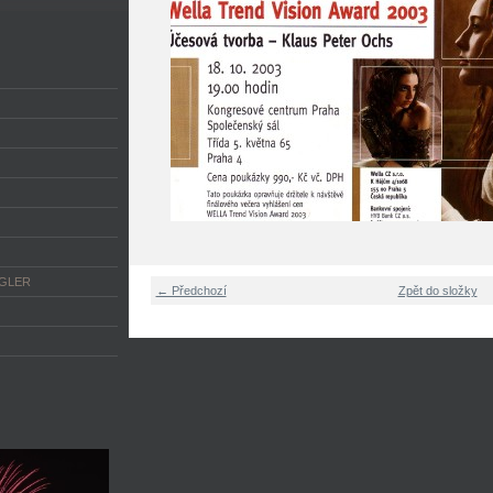
NGLER
← Předchozí
Zpět do složky