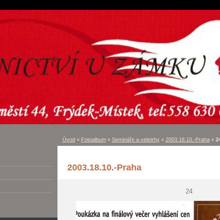
Úvod
»
Fotoalbum
»
Semináře a veletrhy
»
2003.18.10.-Praha
»
2
2003.18.10.-Praha
24