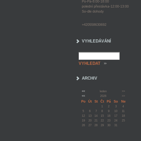
Po-Pá-8:00-18:00
polední přestávka-12:00-13:00
So-dle dohody
+420558630692
VYHLEDÁVÁNÍ
ARCHIV
<<
leden
>>
<<
2026
>>
Po
Út
St
Čt
Pá
So
Ne
1
2
3
4
5
6
7
8
9
10
11
12
13
14
15
16
17
18
19
20
21
22
23
24
25
26
27
28
29
30
31