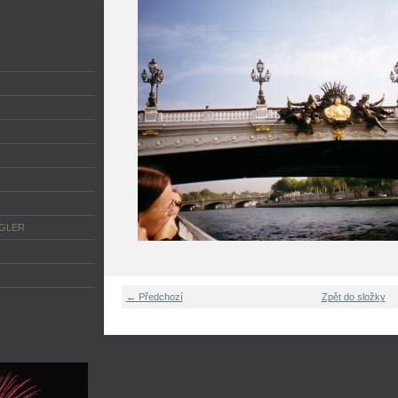
NGLER
← Předchozí
Zpět do složky