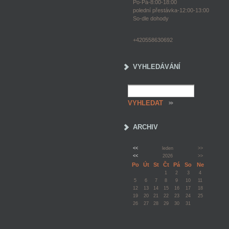
Po-Pá-8:00-18:00
polední přestávka-12:00-13:00
So-dle dohody
+420558630692
VYHLEDÁVÁNÍ
ARCHIV
<<
leden
>>
<<
2026
>>
Po
Út
St
Čt
Pá
So
Ne
1
2
3
4
5
6
7
8
9
10
11
12
13
14
15
16
17
18
19
20
21
22
23
24
25
26
27
28
29
30
31