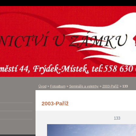
Úvod
»
Fotoalbum
»
Semináře a veletrhy
»
2003-Paříž
»
133
2003-Paříž
133