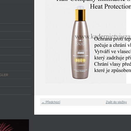
NGLER
← Předchozí
Zpět do složky