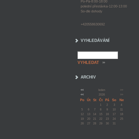
Po-Pá-8:00-18:00
polední přestávka-12:00-13:00
So-dle dohody
+420558630692
VYHLEDÁVÁNÍ
ARCHIV
<<
leden
>>
<<
2026
>>
Po
Út
St
Čt
Pá
So
Ne
1
2
3
4
5
6
7
8
9
10
11
12
13
14
15
16
17
18
19
20
21
22
23
24
25
26
27
28
29
30
31