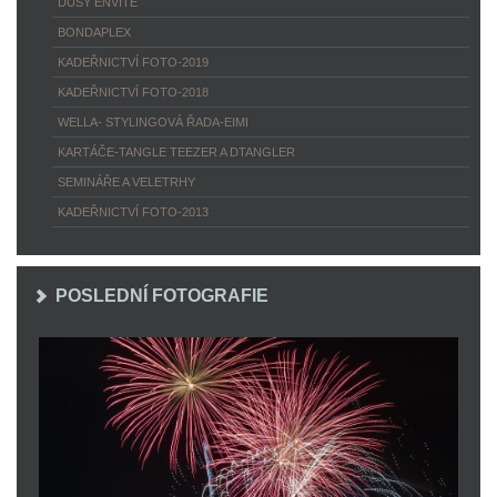
DUSY ENVITÉ
BONDAPLEX
KADEŘNICTVÍ FOTO-2019
KADEŘNICTVÍ FOTO-2018
WELLA- STYLINGOVÁ ŘADA-EIMI
KARTÁČE-TANGLE TEEZER A DTANGLER
SEMINÁŘE A VELETRHY
KADEŘNICTVÍ FOTO-2013
POSLEDNÍ FOTOGRAFIE