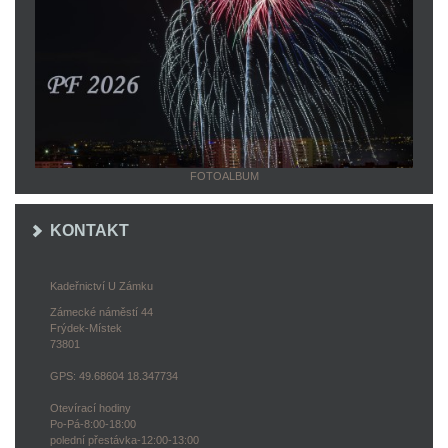
FOTOALBUM
KONTAKT
Kadeřnictví U Zámku
Zámecké náměstí 44
Frýdek-Místek
73801
GPS: 49.68604 18.347734
Otevírací hodiny
Po-Pá-8:00-18:00
polední přestávka-12:00-13:00