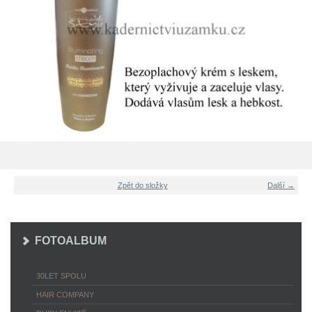
Zpět do složky
Další →
FOTOALBUM
30LET SPOLU
HAIR COMPANY