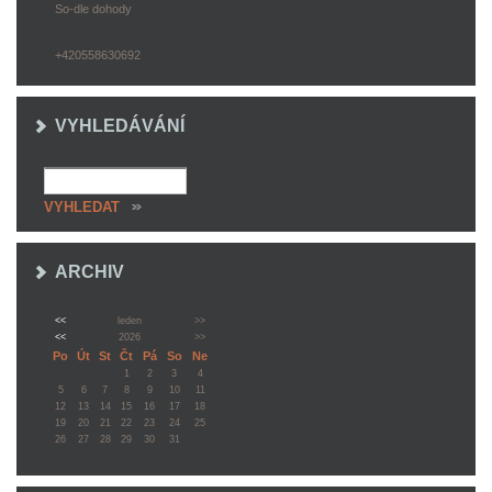
So-dle dohody
+420558630692
VYHLEDÁVÁNÍ
ARCHIV
<<
leden
>>
<<
2026
>>
Po
Út
St
Čt
Pá
So
Ne
1
2
3
4
5
6
7
8
9
10
11
12
13
14
15
16
17
18
19
20
21
22
23
24
25
26
27
28
29
30
31