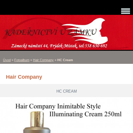
Úvod
»
Fotoalbum
»
Hair Company
»
HC Cream
Hair Company
HC CREAM