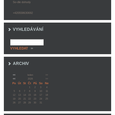
So-dle dohody
+420558630692
VYHLEDÁVÁNÍ
ARCHIV
<<
leden
>>
<<
2026
>>
Po
Út
St
Čt
Pá
So
Ne
1
2
3
4
5
6
7
8
9
10
11
12
13
14
15
16
17
18
19
20
21
22
23
24
25
26
27
28
29
30
31