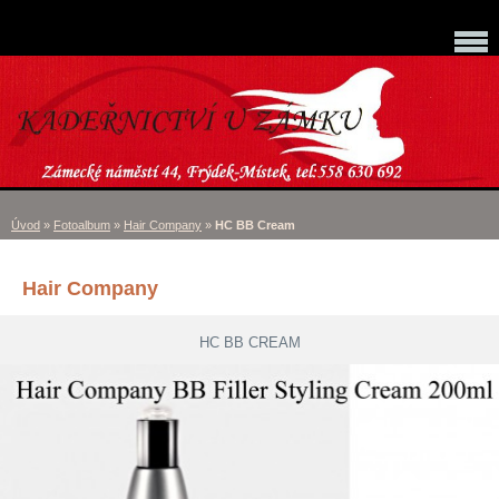
Úvod
»
Fotoalbum
»
Hair Company
»
HC BB Cream
Hair Company
HC BB CREAM