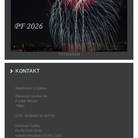
FOTOALBUM
KONTAKT
Kadeřnictví U Zámku
Zámecké náměstí 44
Frýdek-Místek
73801
GPS: 49.68604 18.347734
Otevírací hodiny
Po-Pá-8:00-18:00
polední přestávka-12:00-13:00