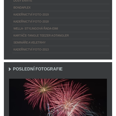
DUSY ENVITÉ
BONDAPLEX
KADEŘNICTVÍ FOTO-2019
KADEŘNICTVÍ FOTO-2018
WELLA- STYLINGOVÁ ŘADA-EIMI
KARTÁČE-TANGLE TEEZER A DTANGLER
SEMINÁŘE A VELETRHY
KADEŘNICTVÍ FOTO-2013
POSLEDNÍ FOTOGRAFIE