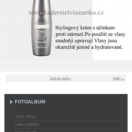
Zpět do složky
Další →
FOTOALBUM
30LET SPOLU
HAIR COMPANY