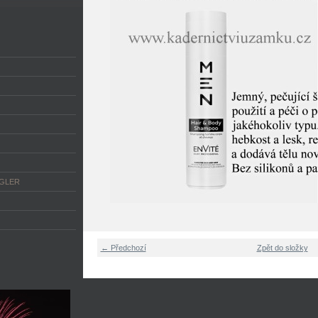
NGLER
← Předchozí
Zpět do složky