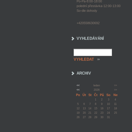
Po-Pá-8:00-18:00
polední přestávka-12:00-13:00
So-dle dohody
+420558630692
VYHLEDÁVÁNÍ
ARCHIV
<<
leden
>>
<<
2026
>>
Po
Út
St
Čt
Pá
So
Ne
1
2
3
4
5
6
7
8
9
10
11
12
13
14
15
16
17
18
19
20
21
22
23
24
25
26
27
28
29
30
31