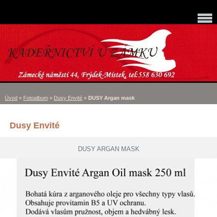
Úvod
»
Fotoalbum
»
Dusy Envité
»
DUSY Argan mask
Dusy Envité
DUSY ARGAN MASK