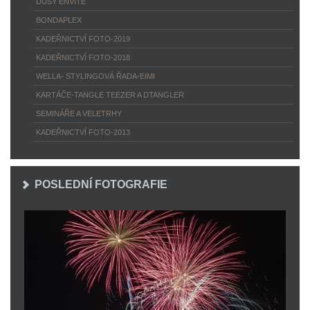
DUSY ENVITÉ
BONDAPLEX
KADEŘNICTVÍ FOTO-2019
KADEŘNICTVÍ FOTO-2018
WELLA- STYLINGOVÁ ŘADA-EIMI
KARTÁČE-TANGLE TEEZER A DTANGLER
SEMINÁŘE A VELETRHY
KADEŘNICTVÍ FOTO-2013
POSLEDNÍ FOTOGRAFIE