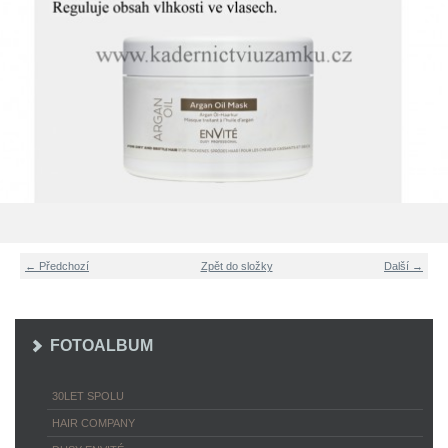
← Předchozí
Zpět do složky
Další →
FOTOALBUM
30LET SPOLU
HAIR COMPANY