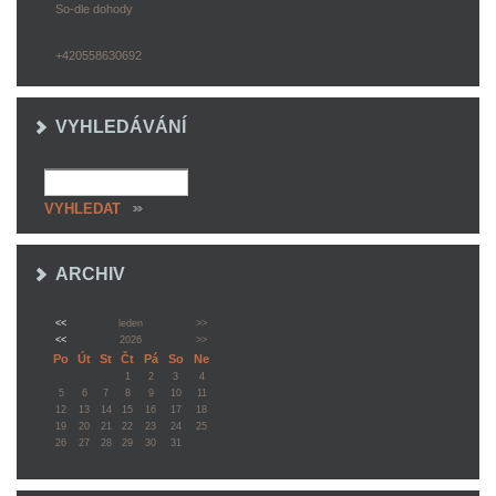
So-dle dohody
+420558630692
VYHLEDÁVÁNÍ
ARCHIV
<<
leden
>>
<<
2026
>>
Po
Út
St
Čt
Pá
So
Ne
1
2
3
4
5
6
7
8
9
10
11
12
13
14
15
16
17
18
19
20
21
22
23
24
25
26
27
28
29
30
31