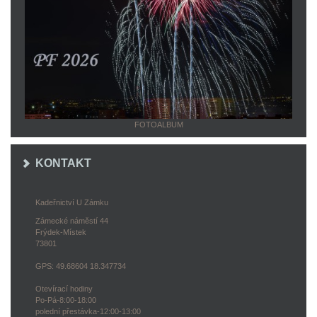
FOTOALBUM
KONTAKT
Kadeřnictví U Zámku
Zámecké náměstí 44
Frýdek-Místek
73801
GPS: 49.68604 18.347734
Otevírací hodiny
Po-Pá-8:00-18:00
polední přestávka-12:00-13:00