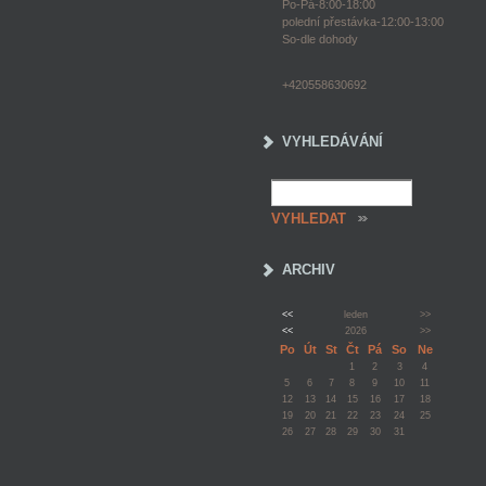
Po-Pá-8:00-18:00
polední přestávka-12:00-13:00
So-dle dohody
+420558630692
VYHLEDÁVÁNÍ
ARCHIV
<<
leden
>>
<<
2026
>>
Po
Út
St
Čt
Pá
So
Ne
1
2
3
4
5
6
7
8
9
10
11
12
13
14
15
16
17
18
19
20
21
22
23
24
25
26
27
28
29
30
31