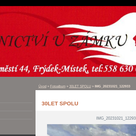
Úvod
»
Fotoalbum
»
30LET SPOLU
»
IMG_20231021_122933
30LET SPOLU
IMG_20231021_12293