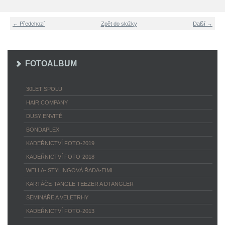
← Předchozí
Zpět do složky
Další →
FOTOALBUM
30LET SPOLU
HAIR COMPANY
DUSY ENVITÉ
BONDAPLEX
KADEŘNICTVÍ FOTO-2019
KADEŘNICTVÍ FOTO-2018
WELLA- STYLINGOVÁ ŘADA-EIMI
KARTÁČE-TANGLE TEEZER A DTANGLER
SEMINÁŘE A VELETRHY
KADEŘNICTVÍ FOTO-2013