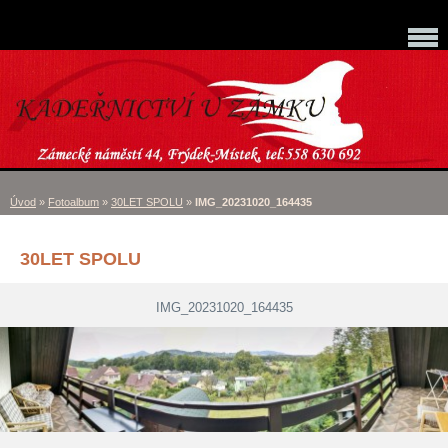
Úvod
»
Fotoalbum
»
30LET SPOLU
»
IMG_20231020_164435
30LET SPOLU
IMG_20231020_164435