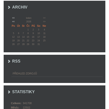
ARCHIV
<<
leden
>>
<<
2026
>>
Po
Út
St
Čt
Pá
So
Ne
1
2
3
4
5
6
7
8
9
10
11
12
13
14
15
16
17
18
19
20
21
22
23
24
25
26
27
28
29
30
31
RSS
PŘEHLED ZDROJŮ
STATISTIKY
Celkem:
941708
Měsíc:
22502