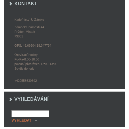
KONTAKT
Kadeřnictví U Zámku
Zámecké náměstí 44
Frýdek-Místek
73801
GPS: 49.68604 18.347734
Otevírací hodiny
Po-Pá-8:00-18:00
polední přestávka-12:00-13:00
So-dle dohody
+420558630692
VYHLEDÁVÁNÍ